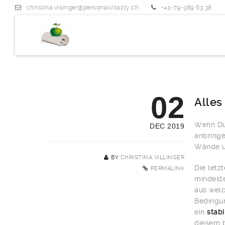
christina.villinger@personalvitality.ch
+41-79-389 63 38
02
Alles
Wenn Du 
DEC 2019
anbringe
Wände un
BY
CHRISTINA VILLINGER
Die letz
PERMALINK
mindeste
aus welc
Bedingun
ein
stab
diesem b