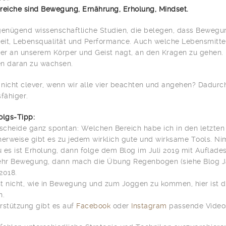
reiche sind Bewegung, Ernährung, Erholung, Mindset.
genügend wissenschaftliche Studien, die belegen, dass Bewegu
it, Lebensqualität und Performance. Auch welche Lebensmittel
der an unserem Körper und Geist nagt, an den Kragen zu gehen. 
n daran zu wachsen.
nicht clever, wenn wir alle vier beachten und angehen? Dadurch
sfähiger.
olgs-Tipp:
tscheide ganz spontan: Welchen Bereich habe ich in den letzt
herweise gibt es zu jedem wirklich gute und wirksame Tools. Nim
 es ist Erholung, dann folge dem Blog im Juli 2019 mit Auflades
mehr Bewegung, dann mach die Übung Regenbogen (siehe Blog J
2018.
t nicht, wie in Bewegung und zum Joggen zu kommen, hier ist 
n.
rstützung gibt es auf
Facebook
oder
Instagram
passende Video