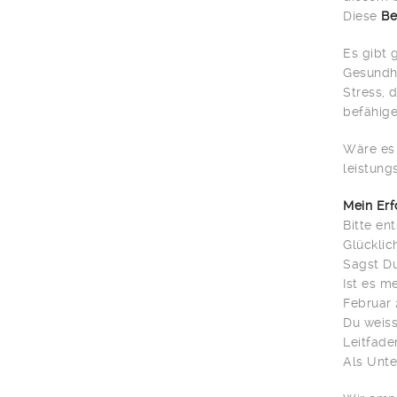
Diese
Be
Es gibt 
Gesundhe
Stress, 
befähige
Wäre es 
leistung
Mein Erf
Bitte en
Glücklic
Sagst Du
Ist es 
Februar 
Du weiss
Leitfade
Als Unte