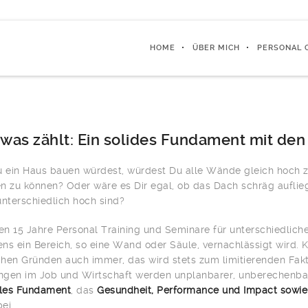
HOME
ÜBER MICH
PERSONAL 
 was zählt: Ein solides Fundament mit den
ein Haus bauen würdest, würdest Du alle Wände gleich hoch z
n zu können? Oder wäre es Dir egal, ob das Dach schräg auflieg
terschiedlich hoch sind?
ten 15 Jahre Personal Training und Seminare für unterschiedli
ns ein Bereich, so eine Wand oder Säule, vernachlässigt wird. Kei
hen Gründen auch immer, das wird stets zum limitierenden Fak
gen im Job und Wirtschaft werden unplanbarer, unberechenbar
iles Fundament
, das
Gesundheit, Performance und Impact sowie
ei.