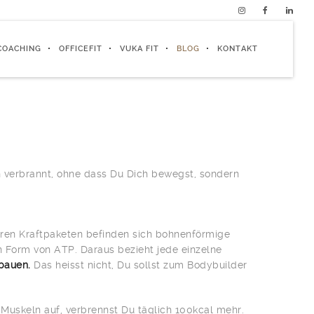
COACHING
OFFICEFIT
VUKA FIT
BLOG
KONTAKT
n verbrannt, ohne dass Du Dich bewegst, sondern
eren Kraftpaketen befinden sich bohnenförmige
in Form von ATP. Daraus bezieht jede einzelne
bauen.
Das heisst nicht, Du sollst zum Bodybuilder
Muskeln auf, verbrennst Du täglich 100kcal mehr.