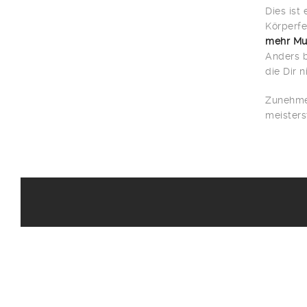
Dies ist
Körperfe
mehr Mu
Anders b
die Dir 
Zunehmen
meisters