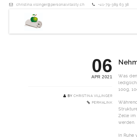
christina.villinger@personalvitality.ch
+41-79-389 63 38
06
Nehme
Was denk
APR 2021
lediglic
100g, 1
BY
CHRISTINA VILLINGER
Während 
PERMALINK
Struktur
Zelle im
werden.
In Ruhe 