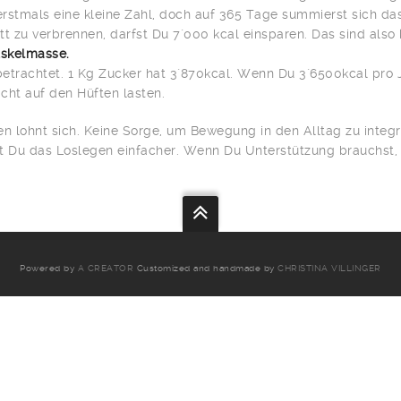
 erstmals eine kleine Zahl, doch auf 365 Tage summierst sich da
tt zu verbrennen, darfst Du 7`000 kcal einsparen. Das sind also
skelmasse.
etrachtet. 1 Kg Zucker hat 3`870kcal. Wenn Du 3`6500kcal pro J
nicht auf den Hüften lasten.
 lohnt sich. Keine Sorge, um Bewegung in den Alltag zu integrie
t Du das Loslegen einfacher. Wenn Du Unterstützung brauchst, 
Powered by
A CREATOR
Customized and handmade by
CHRISTINA VILLINGER