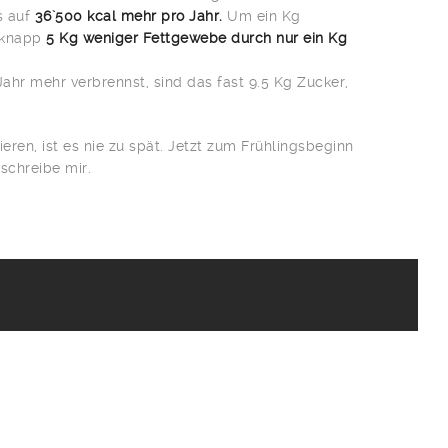
s auf
36`500 kcal mehr pro Jahr.
Um ein Kg
 knapp
5 Kg weniger Fettgewebe durch nur ein Kg
ahr mehr verbrennst, sind das fast 9.5 Kg Zucker,
ren, ist es nie zu spät. Jetzt zum Frühlingsbeginn
schreibe mir.