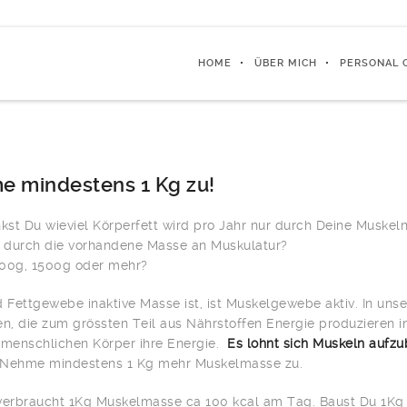
HOME
ÜBER MICH
PERSONAL 
 mindestens 1 Kg zu!
st Du wieviel Körperfett wird pro Jahr nur durch Deine Muskel
h durch die vorhandene Masse an Muskulatur?
000g, 1500g oder mehr?
Fettgewebe inaktive Masse ist, ist Muskelgewebe aktiv. In uns
en, die zum grössten Teil aus Nährstoffen Energie produzieren 
 menschlichen Körper ihre Energie.
Es lohnt sich Muskeln aufzu
 Nehme mindestens 1 Kg mehr Muskelmasse zu.
verbraucht 1Kg Muskelmasse ca 100 kcal am Tag. Baust Du 1Kg 